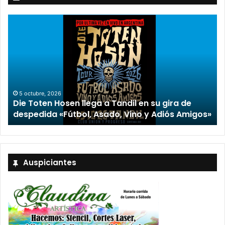
2 octubre, 2026
“TIRRIA” llega a Tandil con un elenco de lujo
encabezado por Capusotto, Spregelburd y
»
Stefani
Auspiciantes