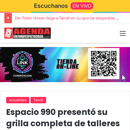
Escuchanos
EN VIVO
Die Toten Hosen llega a Tandil en su gira de despedida «Fútbol, Asado, Vino y Adiós Amigos»
Actualidad
Tandil
Espacio 990 presentó su
grilla completa de talleres