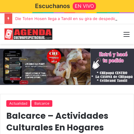
Escuchanos
EN VIVO
Die Toten Hosen llega a Tandil en su gira de despedida «Fútbol, Asado, Vino y Adiós Amigos»
Actualidad
Balcarce
Balcarce – Actividades
Culturales En Hogares