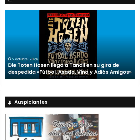
2 octubre, 2026
“TIRRIA” llega a Tandil con un elenco de 
 gira de
encabezado por Capusotto, Spregelbu
diós Amigos»
Stefani
Auspiciantes