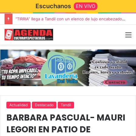
Escuchanos
EN VIVO
“TIRRIA” llega a Tandil con un elenco de lujo encabezado por Capusotto, Spregelburd y Stefani
Actualidad
Destacado
Tandil
BARBARA PASCUAL- MAURI
LEGORI EN PATIO DE