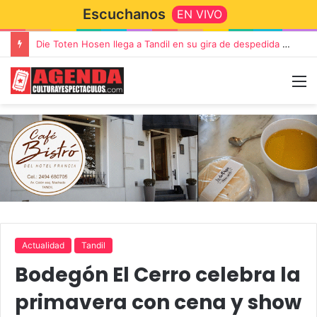
Escuchanos
EN VIVO
Die Toten Hosen llega a Tandil en su gira de despedida «Fútbol, Asado, Vino y Adiós Amigos»
Actualidad
Tandil
Bodegón El Cerro celebra la
primavera con cena y show