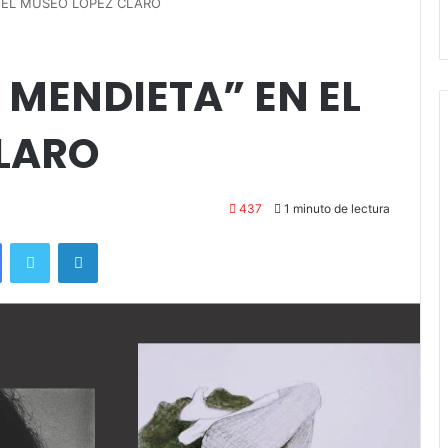
Stefani
N EL MUSEO LÓPEZ CLARO
 MENDIETA” EN EL
LARO
437
1 minuto de lectura