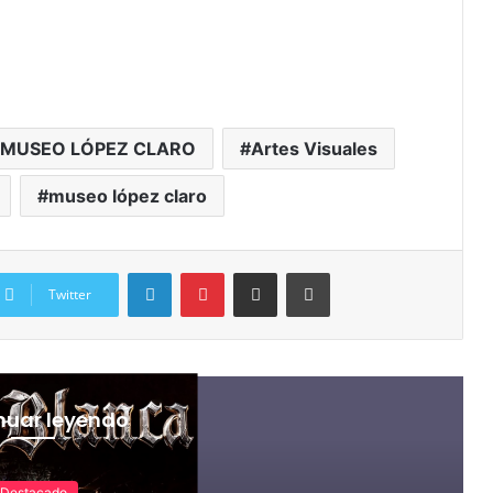
L MUSEO LÓPEZ CLARO
Artes Visuales
museo lópez claro
Twitter
nuar leyendo