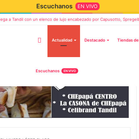
Escuchanos
EN VIVO
llega a Tandil con un elenco de lujo encabezado por Capusotto, Spregel
Actualidad
Destacado
Tiendas de
Escuchanos
EN VIVO
2 octubre, 2026
n llega a Tandil
“TIRRIA” llega a Tandil con un
 despedida
elenco de lujo encabezado po
, Vino y Adiós
Capusotto, Spregelburd y