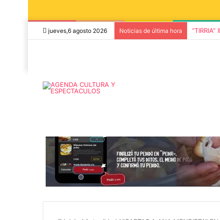
“TIRRIA” 
jueves,6 agosto 2026
Noticias de última hora
5 octubre, 2026
Die Toten Hose
8 agosto, 2026
Julián Bellese llega a Tandil
en su gira de
con su nuevo show de stand
«Fútbol, Asado