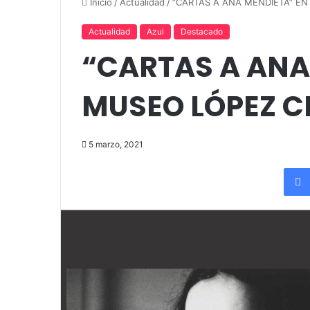
up comedy
Amigos»
Inicio
/
Actualidad
/
“CARTAS A ANA MENDIETA” E
Actualidad
Azul
Destacado
“CARTAS A ANA
MUSEO LÓPEZ C
5 marzo, 2021