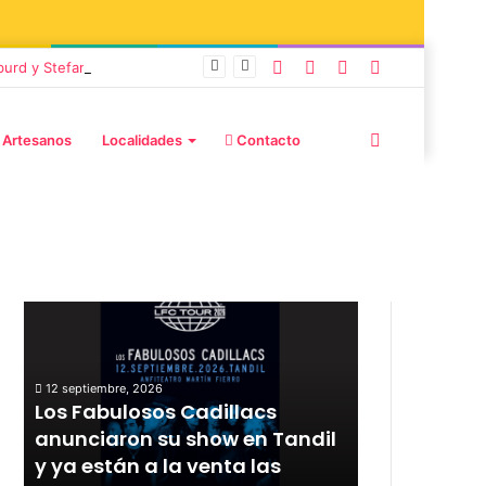
burd y Stefani
 Artesanos
Localidades
Contacto
Publicaciones destacadas
12 septiembre, 2026
Los Fabulosos Cadillacs
12 septiembre, 20
r
anunciaron su show en Tandil
Rata Blanca
y ya están a la venta las
con un sho