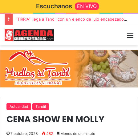
Escuchanos
EN VIVO
“TIRRIA” llega a Tandil con un elenco de lujo encabezado por Capusotto, Spregelburd y Stefani
Actualidad
Tandil
CENA SHOW EN MOLLY
7 octubre, 2023
482
Menos de un minuto