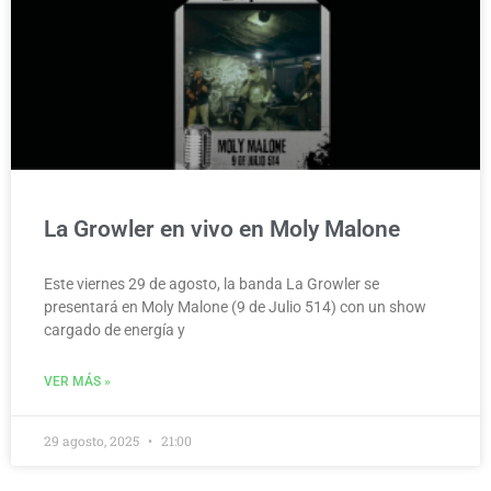
La Growler en vivo en Moly Malone
Este viernes 29 de agosto, la banda La Growler se
presentará en Moly Malone (9 de Julio 514) con un show
cargado de energía y
VER MÁS »
29 agosto, 2025
21:00