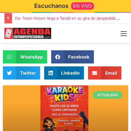
Escuchanos
EN VIVO
“TIRRIA” llega a Tandil con un elenco de lujo encabezado por Capusotto, Spregelburd y Stefani
WhatsApp
Facebook
Twitter
LinkedIn
Email
ACTUALIDAD