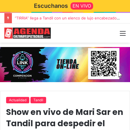
Escuchanos
EN VIVO
“TIRRIA” llega a Tandil con un elenco de lujo encabezado por Capusotto, Spregelburd y Stefani
Actualidad
Tandil
Show en vivo de Mari Sar en
Tandil para despedir el