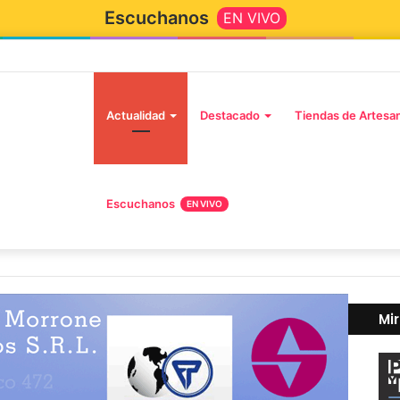
Escuchanos
EN VIVO
Inicio
Actualidad
Destacado
Tiendas de Artesa
Escuchanos
EN VIVO
Mi