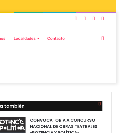
Facebook
Instagram
Publicación
Barra
al
lateral
Buscar
nos
Localidades
Contacto
azar
por
Cerrar
ra también
CONVOCATORIA A CONCURSO
NACIONAL DE OBRAS TEATRALES
«POTENCIA Y POLÍTICA»