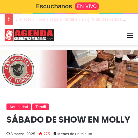
Escuchanos
EN VIVO
“TIRRIA” llega a Tandil con un elenco de lujo encabezado por Capusotto, Spregelburd y Stefani
Actualidad
Tandil
SÁBADO DE SHOW EN MOLLY
8 marzo, 2025
275
Menos de un minuto