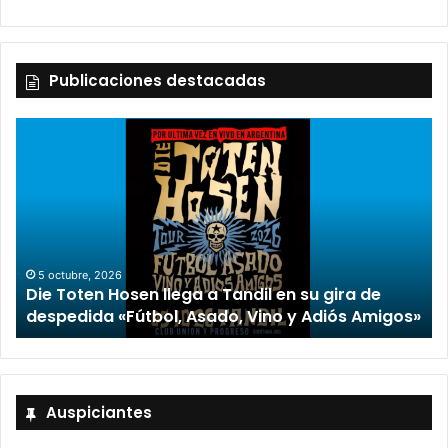
Publicaciones destacadas
2 octubre, 2026
“TIRRIA” llega a Tandil con un elenco de lujo
encabezado por Capusotto, Spregelburd y
»
Stefani
Auspiciantes