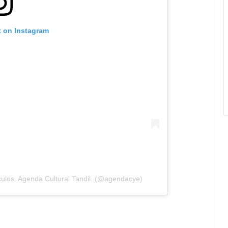
t on Instagram
ulos. Agenda Cultural Tandil. (@agendacye)