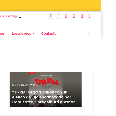
 Adiós Amigos»
nos
Localidades
Contacto
Publicaciones destacadas
2 octubre, 2026
12 septiembre
“TIRRIA” llega a Tandil con un
Los Fabuloso
elenco de lujo encabezado por
anunciaron s
Capusotto, Spregelburd y Stefani
están a la v