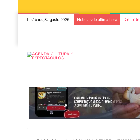
Die Tote
sábado,8 agosto 2026
Noticias de última hora
8 agosto, 2026
7 noviembre, 2026
Miguel Ángel Solá y Mercedes
Sonares present
Funes llegan a Azul con la obra
concierto de Na
«Por el placer de volver a verla»
funciones en Tan