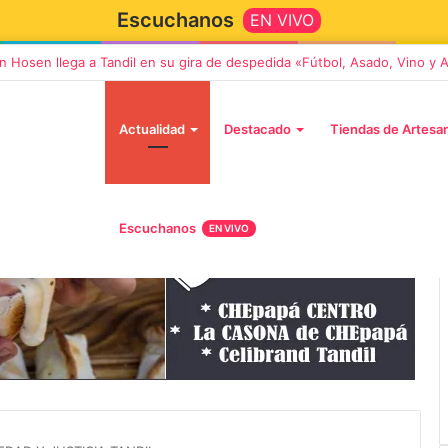
Escuchanos
EN VIVO
n Hosen llega a Tandil en su gira de despedida «Fútbol, Asado, Vino y
Actualidad
Destacado
Tiendas de Artesa
Escuchanos
EN VIVO
5 octubre, 2026
ará «Noel», un
Die Toten Hosen llega a Tandil en
vidad con dos
su gira de despedida «Fútbol,
dil
Asado, Vino y Adiós Amigos»