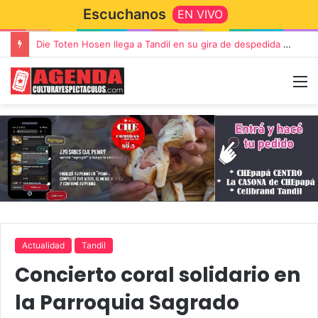
Escuchanos
EN VIVO
Die Toten Hosen llega a Tandil en su gira de despedida «Fútbol, Asado, Vino y Adiós Amigos»
Actualidad
Tandil
Concierto coral solidario en
la Parroquia Sagrado