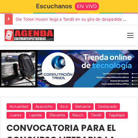
Escuchanos
EN VIVO
“TIRRIA” llega a Tandil con un elenco de lujo encabezado por Capusotto, Spregelburd y Stefani
Actualidad
Ayacucho
Azul
Balcarce
Destacado
Juarez
Laprida
Olavarría
Rauch
Tandil
Tapalque
CONVOCATORIA PARA EL