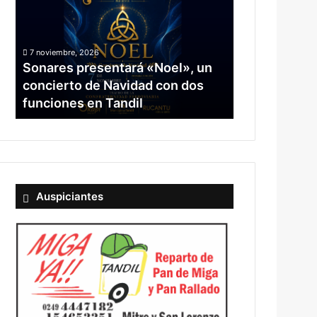
un
concierto
de
7 noviembre, 2026
Navidad
Sonares presentará «Noel», un
con
concierto de Navidad con dos
dos
funciones en Tandil
funciones
en
Tandil
Auspiciantes