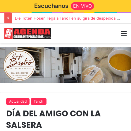
Escuchanos
EN VIVO
Die Toten Hosen llega a Tandil en su gira de despedida «Fútbol, Asado, Vino y Adiós Amigos»
Actualidad
Tandil
DÍA DEL AMIGO CON LA
SALSERA