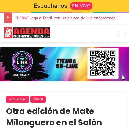
Escuchanos
EN VIVO
“TIRRIA” llega a Tandil con un elenco de lujo encabezado por Capusotto, Spregelburd y Stefani
Actualidad
Tandil
Otra edición de Mate
Milonguero en el Salón