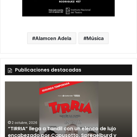
Alamcen Adela
Música
Publicaciones destacadas
2 octubre, 2026
“TIRRIA” llega a Tandil con un elenco de lujo
encabezado por Capusotto, Spregelburd y