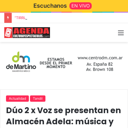
Escuchanos
EN VIVO
“TIRRIA” llega a Tandil con un elenco de lujo encabezado por Capusotto, Spregelburd y Stefani
Actualidad
Tandil
Dúo 2 x Voz se presentan en
Almacén Adela: música y