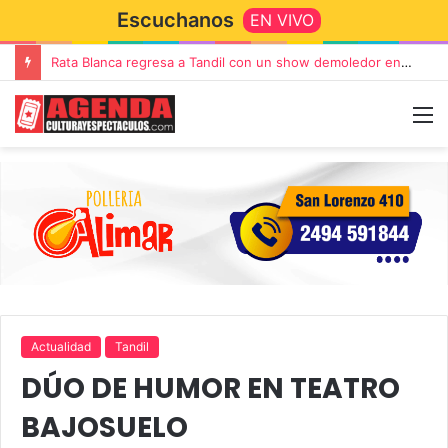
Escuchanos
EN VIVO
Rata Blanca regresa a Tandil con un show demoledor en el Estadio Unión y Progreso
Actualidad
Tandil
DÚO DE HUMOR EN TEATRO
BAJOSUELO