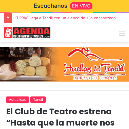
Escuchanos
EN VIVO
“TIRRIA” llega a Tandil con un elenco de lujo encabezado por Capusotto, Spregelburd y Stefani
Actualidad
Tandil
El Club de Teatro estrena
“Hasta que la muerte nos