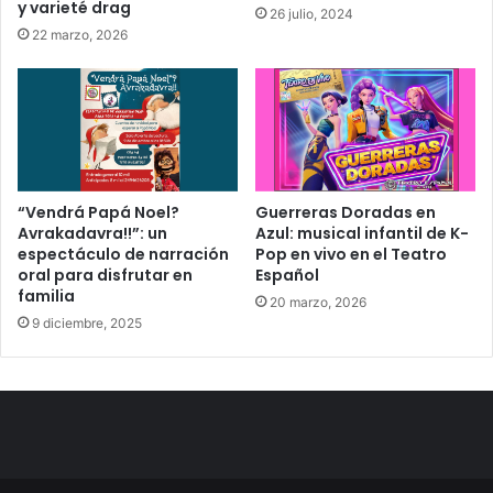
y varieté drag
26 julio, 2024
22 marzo, 2026
“Vendrá Papá Noel?
Guerreras Doradas en
Avrakadavra!!”: un
Azul: musical infantil de K-
espectáculo de narración
Pop en vivo en el Teatro
oral para disfrutar en
Español
familia
20 marzo, 2026
9 diciembre, 2025