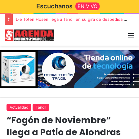
Escuchanos
EN VIVO
Die Toten Hosen llega a Tandil en su gira de despedida «Fútbol, Asado, Vino y Adiós Amigos»
Actualidad
Tandil
“Fogón de Noviembre”
llega a Patio de Alondras