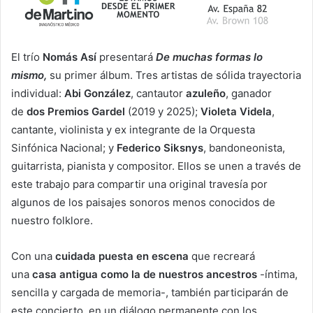
El trío
Nomás Así
presentará
De muchas formas lo
mismo,
su primer álbum. Tres artistas de sólida trayectoria
individual:
Abi González
, cantautor
azuleño
, ganador
de
dos Premios Gardel
(2019 y 2025);
Violeta Videla
,
cantante, violinista y ex integrante de la Orquesta
Sinfónica Nacional; y
Federico Siksnys
, bandoneonista,
guitarrista, pianista y compositor. Ellos se unen a través de
este trabajo para compartir una original travesía por
algunos de los paisajes sonoros menos conocidos de
nuestro folklore.
Con una
cuidada puesta en escena
que recreará
una
casa antigua como la de nuestros ancestros
-íntima,
sencilla y cargada de memoria-, también participarán de
este concierto, en un diálogo permanente con los