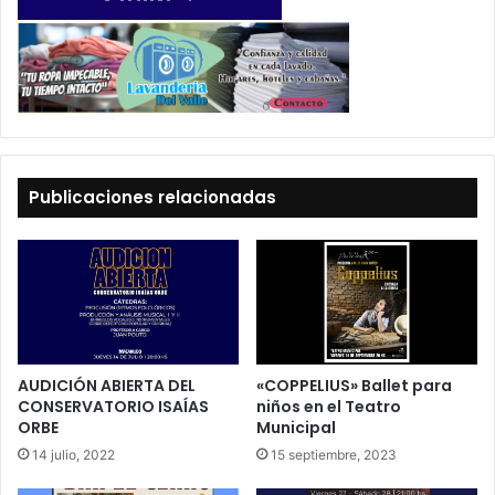
Publicaciones relacionadas
AUDICIÓN ABIERTA DEL
«COPPELIUS» Ballet para
CONSERVATORIO ISAÍAS
niños en el Teatro
ORBE
Municipal
14 julio, 2022
15 septiembre, 2023