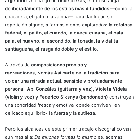
argentino
. A lo largo de
once piezas,
el trío
se aleja
deliberadamente de los estilos más difundidos
—como la
chacarera, el gato o la zamba— para dar lugar, sin
repetición alguna, a formas menos exploradas:
la refalosa
federal, el palito, el cuando, la cueca cuyana, el pala
pala, el huayno, el escondido, la tonada, la vidalita
santiagueña, el rasguido doble y el estilo
.
A través de
composiciones propias y
recreaciones
,
Nomás Así
parte de la tradición para
volcar una mirada actual, sensible y profundamente
personal
.
Abi González (guitarra y voz), Violeta Videla
(violín y voz) y Federico Siksnys (bandoneón)
construyen
una sonoridad fresca y emotiva, donde conviven -en
delicado equilibrio- la fuerza y la sutileza.
Pero los alcances de este primer trabajo discográfico van
aún más allá:
De muchas formas lo mismo
es, además,