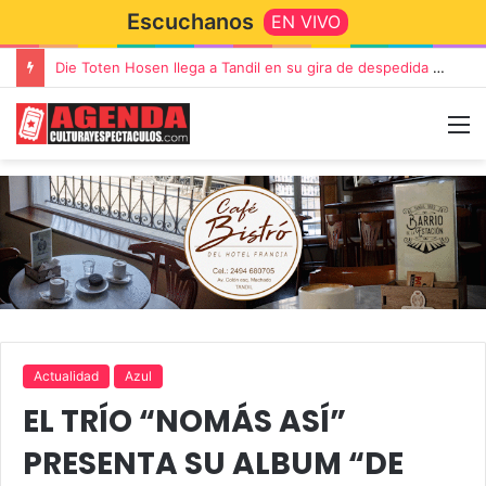
Escuchanos
EN VIVO
“TIRRIA” llega a Tandil con un elenco de lujo encabezado por Capusotto, Spregelburd y Stefani
Actualidad
Azul
EL TRÍO “NOMÁS ASÍ”
PRESENTA SU ALBUM “DE