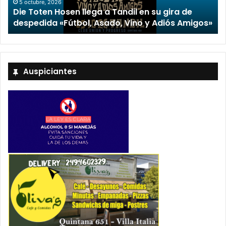
“TIRRIA” llega a Tandil con un elenco de lujo
encabezado por Capusotto, Spregelburd y
»
Stefani
Auspiciantes