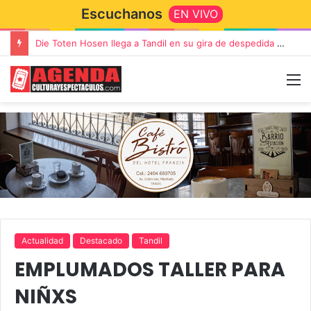
Escuchanos
EN VIVO
Die Toten Hosen llega a Tandil en su gira de despedida «Fútbol, Asado, Vino y Adiós Amigos»
Actualidad
Destacado
Tandil
EMPLUMADOS TALLER PARA
NIÑXS