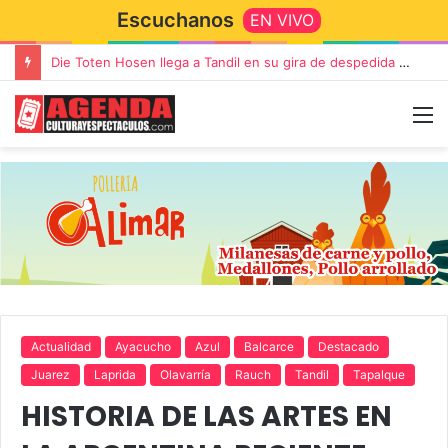
Escuchanos
EN VIVO
Die Toten Hosen llega a Tandil en su gira de despedida «Fútbol, Asado, Vino y Adiós Amigos»
Actualidad
Ayacucho
Azul
Balcarce
Destacado
Juarez
Laprida
Olavarría
Rauch
Tandil
Tapalque
HISTORIA DE LAS ARTES EN