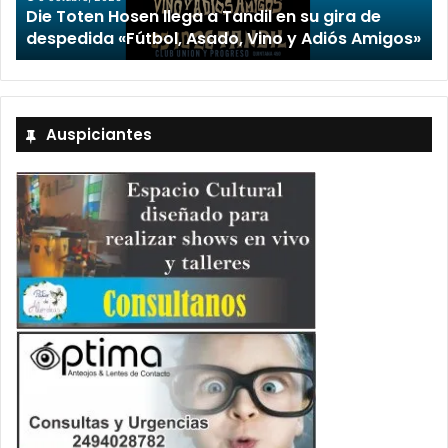
encabezado por Capusotto, Spregelburd y
s»
Stefani
Auspiciantes