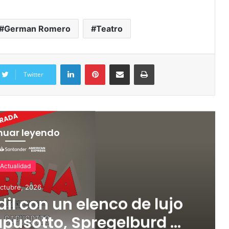
German Romero
Teatro
Twitter
nuar leyendo
Actualidad
ctubre, 2026
dil con un elenco de lujo
pusotto, Spregelburd y