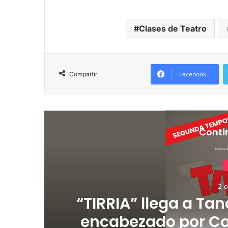
Clases de Teatro
Facebook
Compartir
Conti
2 o
de
“TIRRIA” llega a Tan
encabezado por Ca