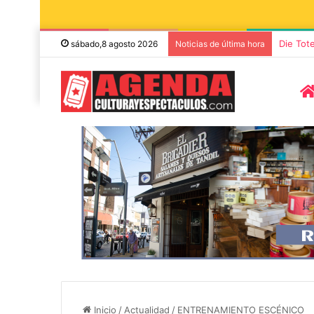
Die Tot
sábado,8 agosto 2026
Noticias de última hora
8 agosto, 2026
7 noviembre, 2026
Miguel Ángel Solá y Mercedes
Sonares presen
Funes llegan a Azul con la obra
concierto de 
Inicio
/
Actualidad
/
ENTRENAMIENTO ESCÉNICO