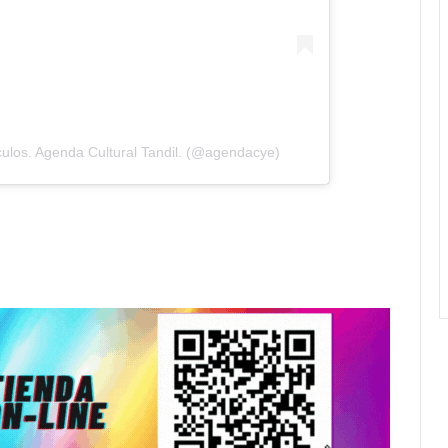
ulos. Agenda Cultural Tandil. (@agendacye)