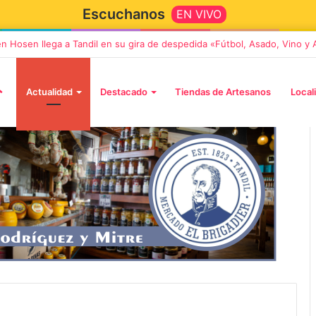
Escuchanos
EN VIVO
en Hosen llega a Tandil en su gira de despedida «Fútbol, Asado, Vino y
Actualidad
Destacado
Tiendas de Artesanos
Local
5 octubre, 2026
Die Toten Hosen llega a Tandi
tará «Noel», un
en su gira de despedida
Navidad con dos
«Fútbol, Asado, Vino y Adiós