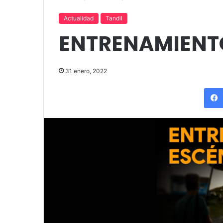
«Por el placer de volver a verla»
funciones en T
Actualidad
Tandil
ENTRENAMIENT
31 enero, 2022