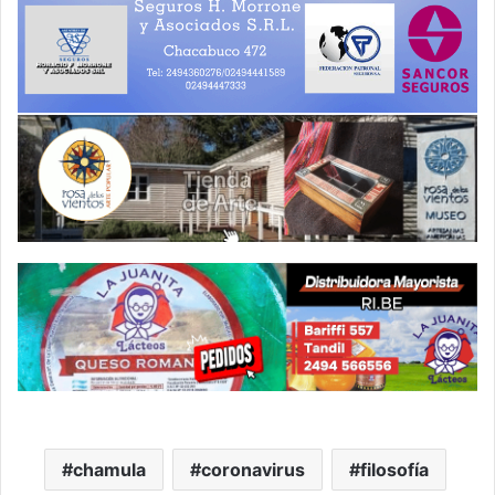
chamula
coronavirus
filosofía