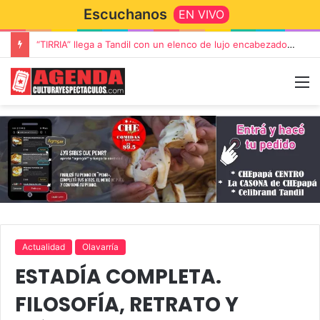
Escuchanos
EN VIVO
“TIRRIA” llega a Tandil con un elenco de lujo encabezado por Capusotto, Spregelburd y Stefani
Actualidad
Olavarría
ESTADÍA COMPLETA.
FILOSOFÍA, RETRATO Y