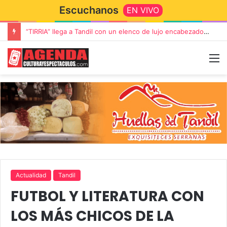
Escuchanos
EN VIVO
“TIRRIA” llega a Tandil con un elenco de lujo encabezado por Capusotto, Spregelburd y Stefani
Actualidad
Tandil
FUTBOL Y LITERATURA CON
LOS MÁS CHICOS DE LA