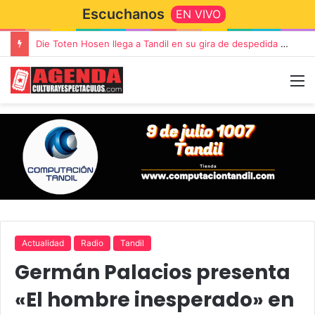
Escuchanos
EN VIVO
“TIRRIA” llega a Tandil con un elenco de lujo encabezado por Capusotto, Spregelburd y Stefani
Actualidad
Radio
Tandil
Germán Palacios presenta
«El hombre inesperado» en