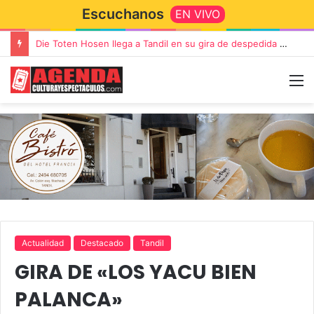
Escuchanos
EN VIVO
“TIRRIA” llega a Tandil con un elenco de lujo encabezado por Capusotto, Spregelburd y Stefani
Actualidad
Destacado
Tandil
GIRA DE «LOS YACU BIEN
PALANCA»