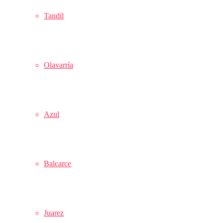
Tandil
Olavarría
Azul
Balcarce
Juarez