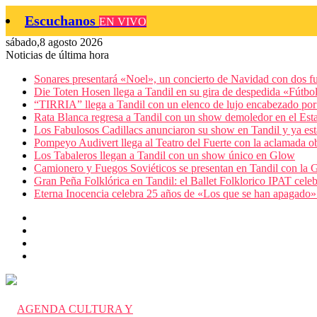
Escuchanos
EN VIVO
sábado,8 agosto 2026
Noticias de última hora
Sonares presentará «Noel», un concierto de Navidad con dos f
Die Toten Hosen llega a Tandil en su gira de despedida «Fútb
“TIRRIA” llega a Tandil con un elenco de lujo encabezado por
Rata Blanca regresa a Tandil con un show demoledor en el Est
Los Fabulosos Cadillacs anunciaron su show en Tandil y ya está
Pompeyo Audivert llega al Teatro del Fuerte con la aclamada 
Los Tabaleros llegan a Tandil con un show único en Glow
Camionero y Fuegos Soviéticos se presentan en Tandil con la 
Gran Peña Folklórica en Tandil: el Ballet Folklorico IPAT celeb
Eterna Inocencia celebra 25 años de «Los que se han apagado