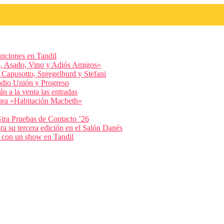
unciones en Tandil
ol, Asado, Vino y Adiós Amigos»
 Capusotto, Spregelburd y Stefani
adio Unión y Progreso
n a la venta las entradas
obra «Habitación Macbeth»
Gira Pruebas de Contacto ’26
ra su tercera edición en el Salón Danés
» con un show en Tandil