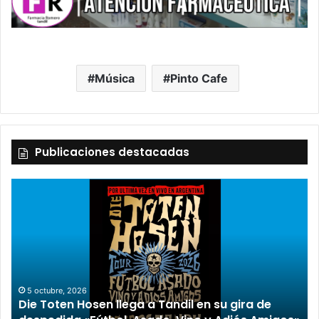
Música
Pinto Cafe
Publicaciones destacadas
2 octubre, 2026
“TIRRIA” llega a Tandil con un elenco de lujo
encabezado por Capusotto, Spregelburd y