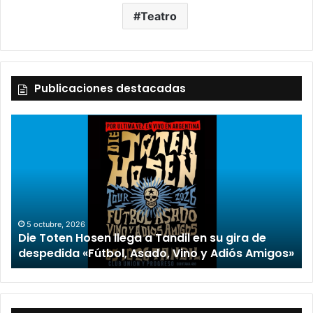
Teatro
Publicaciones destacadas
2 octubre, 2026
“TIRRIA” llega a Tandil con un elenco de lujo
encabezado por Capusotto, Spregelburd y
»
Stefani