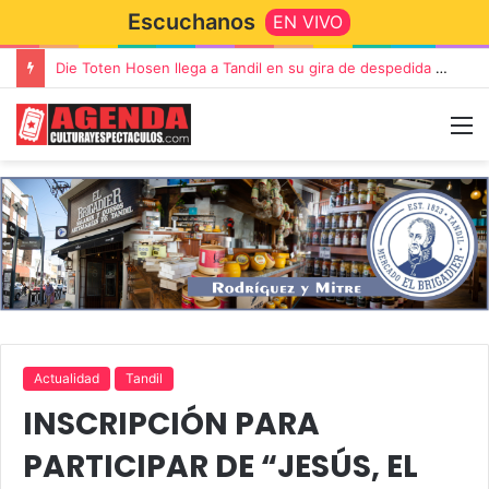
Escuchanos
EN VIVO
Die Toten Hosen llega a Tandil en su gira de despedida «Fútbol, Asado, Vino y Adiós Amigos»
Actualidad
Tandil
INSCRIPCIÓN PARA
PARTICIPAR DE “JESÚS, EL