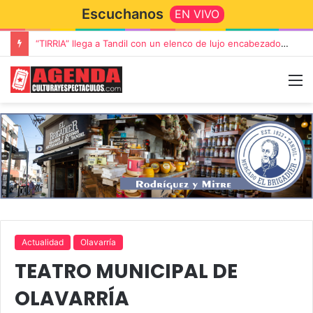
Escuchanos
EN VIVO
“TIRRIA” llega a Tandil con un elenco de lujo encabezado por Capusotto, Spregelburd y Stefani
Actualidad
Olavarría
TEATRO MUNICIPAL DE
OLAVARRÍA