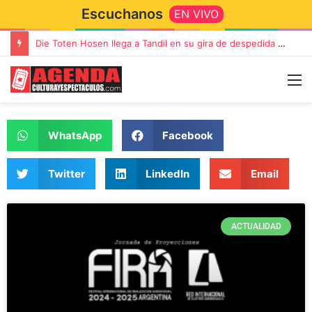
Escuchanos
EN VIVO
“TIRRIA” llega a Tandil con un elenco de lujo encabezado por Capusotto, Spregelburd y Stefani
WhatsApp
Facebook
Twitter
LinkedIn
Email
ACTUALIDAD