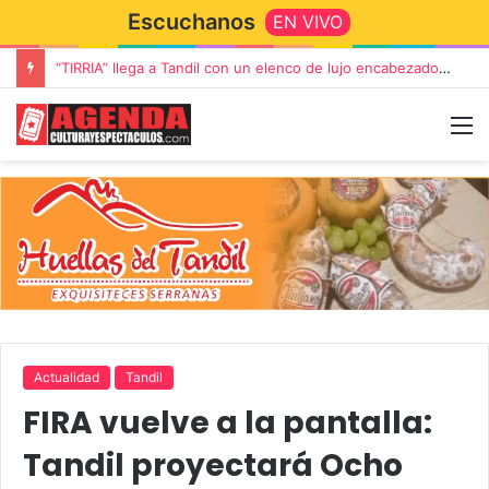
Escuchanos
EN VIVO
“TIRRIA” llega a Tandil con un elenco de lujo encabezado por Capusotto, Spregelburd y Stefani
Actualidad
Tandil
FIRA vuelve a la pantalla:
Tandil proyectará Ocho