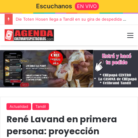
Escuchanos
EN VIVO
Die Toten Hosen llega a Tandil en su gira de despedida «Fútbol, Asado, Vino y Adiós Amigos»
Actualidad
Tandil
René Lavand en primera
persona: proyección