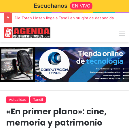
Escuchanos
EN VIVO
Die Toten Hosen llega a Tandil en su gira de despedida «Fútbol, Asado, Vino y Adiós Amigos»
Actualidad
Tandil
«En primer plano»: cine,
memoria y patrimonio