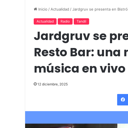
concierto de Navidad con dos
«Fútbol, Asado
Inicio
/
Actualidad
/
Jardgruv se presenta en Bistró
funciones en Tandil
Amigos»
Actualidad
Radio
Tandil
Jardgruv se pre
Resto Bar: una
música en vivo
12 diciembre, 2025