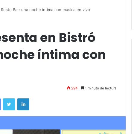
, Vino y Adiós
Capusotto, Spregelburd y
 Resto Bar: una noche íntima con música en vivo
Stefani
senta en Bistró
 noche íntima con
294
1 minuto de lectura