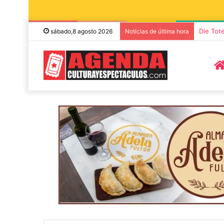
“TIRRIA
sábado,8 agosto 2026
Noticias de última hora
5 octubre, 2026
Die Toten Hose
7 noviembre, 2026
Sonares presentará «Noel», un
en su gira de