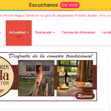
Escuchanos
EN VIVO
” llega a Tandil con un elenco de lujo encabezado por Capusotto, Sprege
Actualidad
Destacado
Tiendas de Artesanos
Local
2 octubre, 2026
n llega a Tandil
“TIRRIA” llega a Tandil con un
 despedida
elenco de lujo encabezado po