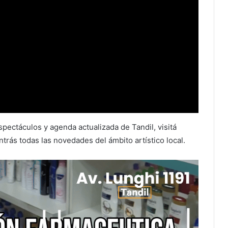
spectáculos y agenda actualizada de Tandil, visitá
trás todas las novedades del ámbito artístico local.