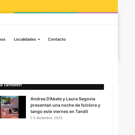
Facebook
Instagram
Publicación
Barra
al
lateral
Buscar
nos
Localidades
Contacto
azar
por
a también
Andrea D’Abate y Laura Segovia
presentan una noche de folclore y
tango este viernes en Tandil
5 diciembre, 2025