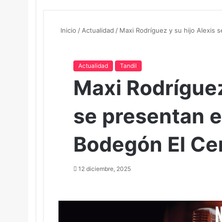
Inicio
/
Actualidad
/
Maxi Rodríguez y su hijo Alexis 
Actualidad
Tandil
Maxi Rodríguez
se presentan e
Bodegón El Ce
12 diciembre, 2025
F
T
L
a
w
i
c
i
n
e
t
k