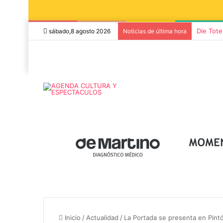
Die Tote
sábado,8 agosto 2026
Noticias de última hora
8 agosto, 2026
7 noviembre, 2026
Miguel Ángel Solá y Mercedes
Sonares presen
Funes llegan a Azul con la obra
concierto de 
Inicio
/
Actualidad
/
La Portada se presenta en Pint