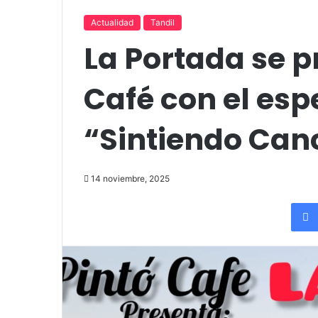
«Por el placer de volver a verla»
funciones en T
Actualidad
Tandil
La Portada se p
Café con el esp
“Sintiendo Can
14 noviembre, 2025