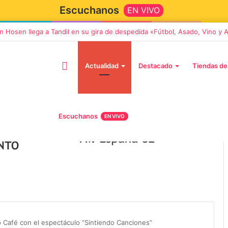
Escuchanos
EN VIVO
n Hosen llega a Tandil en su gira de despedida «Fútbol, Asado, Vino y
Actualidad
Destacado
Tiendas de
Escuchanos
EN VIVO
5 octubre, 2026
Die Toten Hosen llega a Tandi
tará «Noel», un
en su gira de despedida
Navidad con dos
«Fútbol, Asado, Vino y Adiós
ó Café con el espectáculo “Sintiendo Canciones”