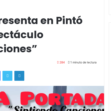
andil
Amigos»
resenta en Pintó
ectáculo
ciones”
284
1 minuto de lectura