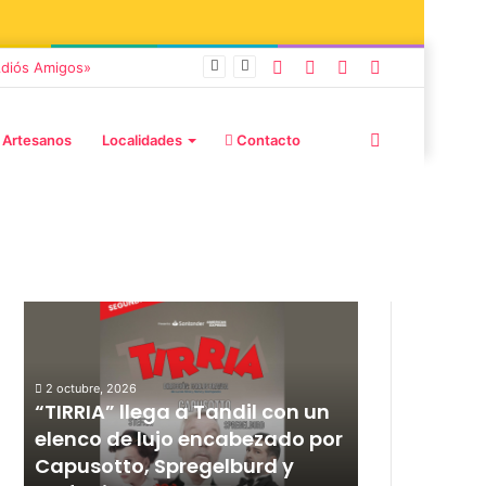
 Adiós Amigos»
 Artesanos
Localidades
Contacto
Publicaciones destacadas
2 octubre, 2026
12 septiembre, 20
l
“TIRRIA” llega a Tandil con un
Los Fabulos
elenco de lujo encabezado por
anunciaron
Capusotto, Spregelburd y
y ya están 