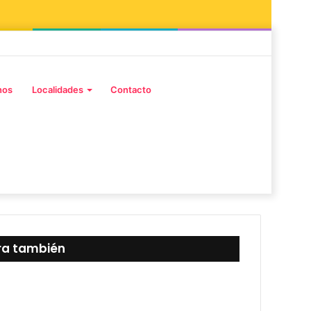
Facebook
Instagram
Publicación
Barra
al
lateral
Buscar
nos
Localidades
Contacto
azar
por
ra también
rar