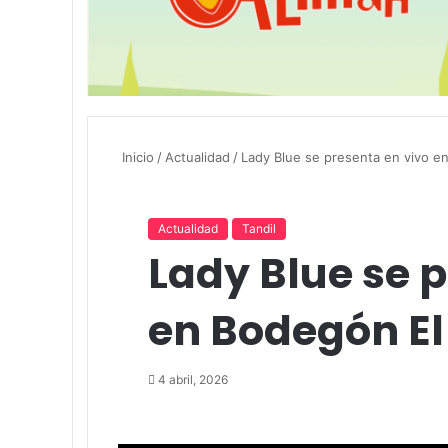
Inicio
/
Actualidad
/
Lady Blue se presenta en vivo e
Actualidad
Tandil
Lady Blue se 
en Bodegón El
4 abril, 2026
Facebook
Twitter
LinkedIn