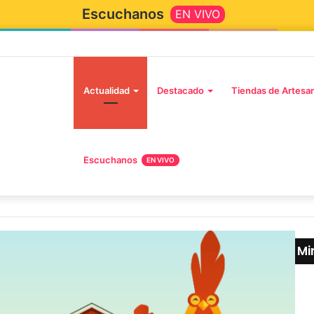
Escuchanos
EN VIVO
Inicio
Actualidad
Destacado
Tiendas de Artesa
Escuchanos
EN VIVO
Mi
Cer