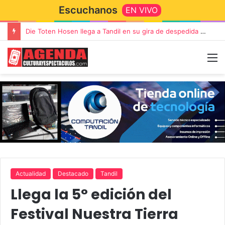
Escuchanos
EN VIVO
“TIRRIA” llega a Tandil con un elenco de lujo encabezado por Capusotto, Spregelburd y Stefani
Actualidad
Destacado
Tandil
Llega la 5° edición del
Festival Nuestra Tierra