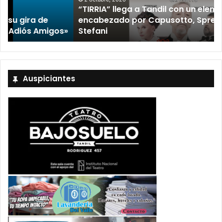
“TIRRIA” llega a Tandil con un elenco de lujo
encabezado por Capusotto, Spregelburd y
»
Stefani
Auspiciantes