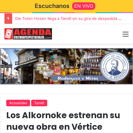
Escuchanos
EN VIVO
Die Toten Hosen llega a Tandil en su gira de despedida «Fútbol, Asado, Vino y Adiós Amigos»
Actualidad
Tandil
Los Alkornoke estrenan su
nueva obra en Vértice