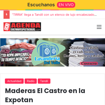
Escuchanos
EN VIVO
“TIRRIA” llega a Tandil con un elenco de lujo encabezado por Capusotto, Spregelburd y Stefani
Actualidad
Radio
Tandil
Maderas El Castro en la
Expotan