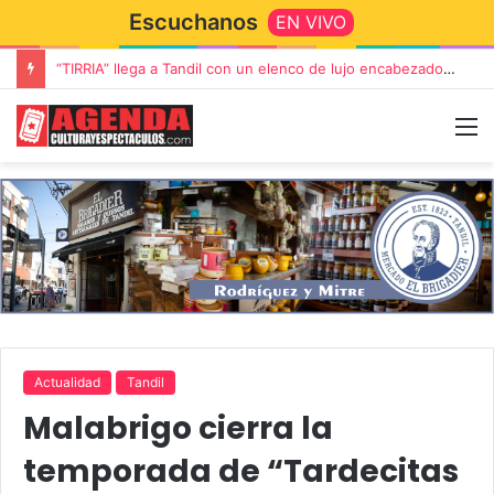
Escuchanos
EN VIVO
“TIRRIA” llega a Tandil con un elenco de lujo encabezado por Capusotto, Spregelburd y Stefani
Actualidad
Tandil
Malabrigo cierra la
temporada de “Tardecitas