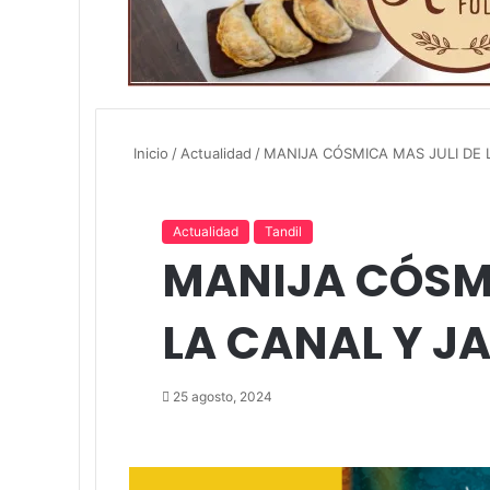
Inicio
/
Actualidad
/
MANIJA CÓSMICA MAS JULI DE 
Actualidad
Tandil
MANIJA CÓSMI
LA CANAL Y JA
25 agosto, 2024
Facebook
Twitter
LinkedIn