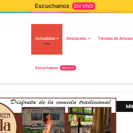
Escuchanos
EN VIVO
Inicio
Actualidad
Destacado
Tiendas de Artesa
Escuchanos
EN VIVO
Mi
Cer