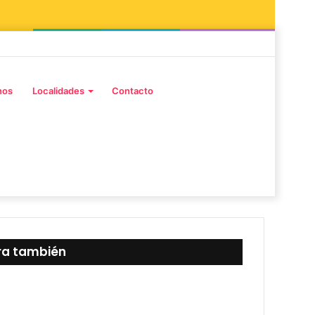
Facebook
Instagram
Publicación
Barra
al
lateral
Buscar
nos
Localidades
Contacto
azar
por
ra también
rar