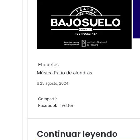
Etiquetas
Música
Patio de alondras
25 agosto, 2024
Facebook
Twitter
LinkedIn
Compartir
LinkedIn
Pinterest
WhatsApp
Compartir
Imprimir
Facebook
Twitter
por
correo
electrónico
Continuar leyendo