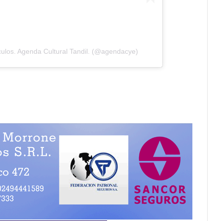
ulos. Agenda Cultural Tandil. (@agendacye)