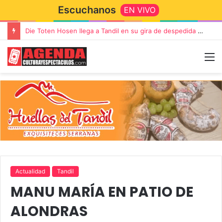
Escuchanos
EN VIVO
Die Toten Hosen llega a Tandil en su gira de despedida «Fútbol, Asado, Vino y Adiós Amigos»
Actualidad
Tandil
MANU MARÍA EN PATIO DE
ALONDRAS