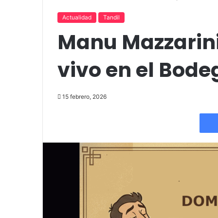
Inicio
/
Actualidad
/
Manu Mazzarini se presenta en v
Actualidad
Tandil
Manu Mazzarini
vivo en el Bode
15 febrero, 2026