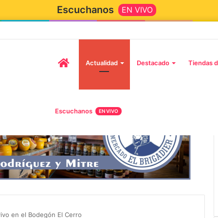
Escuchanos
EN VIVO
Actualidad
Destacado
Tiendas d
Escuchanos
EN VIVO
2 octubre, 2026
llega a Tandil en
“TIRRIA” llega a Tandil con un
dida «Fútbol,
elenco de lujo encabezado por
diós Amigos»
Capusotto, Spregelburd y Stefani