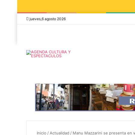
jueves,6 agosto 2026
5 octubre, 2026
8 agosto, 2026
Die Toten Hosen 
Julián Bellese llega a Tandil con su
su gira de despe
nuevo show de stand up comedy
Asado, Vino y A