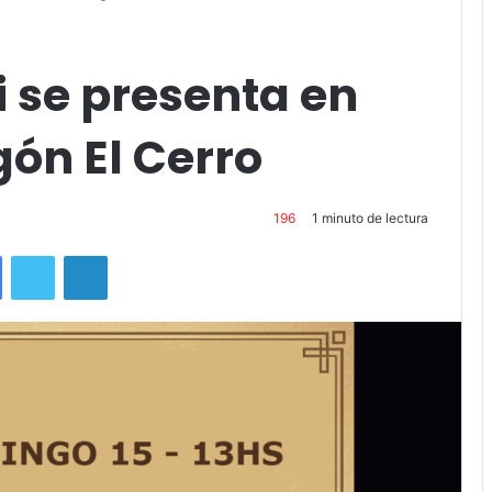
ivo en el Bodegón El Cerro
 se presenta en
gón El Cerro
196
1 minuto de lectura