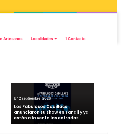
e Artesanos
Localidades
Contacto
Publicaciones destacadas
12 septiembre, 2026
12 septiembre
Los Fabulosos Cadillacs
Rata Blanca 
anunciaron su show en Tandil y ya
un show dem
están a la venta las entradas
Unión y Pro