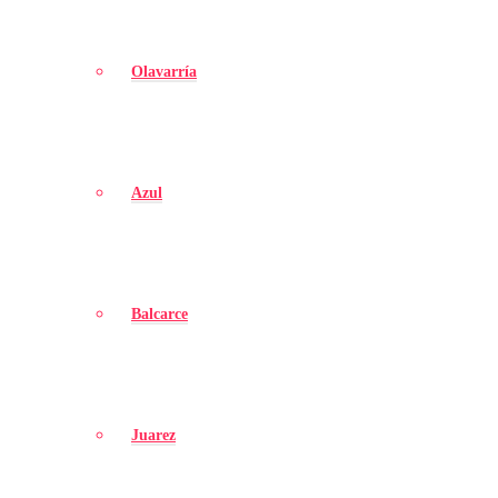
Olavarría
Azul
Balcarce
Juarez