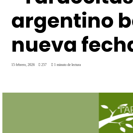
argentino b
nueva fecha
15 febrero, 2026
257
1 minuto de lectura