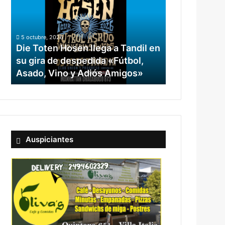
5 octubre, 2026
Die Toten Hosen llega a Tandil en
su gira de despedida «Fútbol,
Asado, Vino y Adiós Amigos»
Auspiciantes